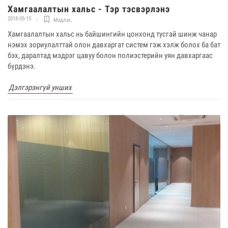
Хамгаалалтын хальс - Тэр тэсвэрлэнэ
2018-05-15
Мэдлэг
,
Хамгаалалтын хальс нь байшингийн цонхонд тусгай шинж чанар
нэмэх зориулалттай олон давхаргат систем гэж хэлж болох ба бат
бэх, даралтад мэдрэг цавуу болон полиэстерийн уян давхаргаас
бүрдэнэ.
Дэлгэрэнгүй унших