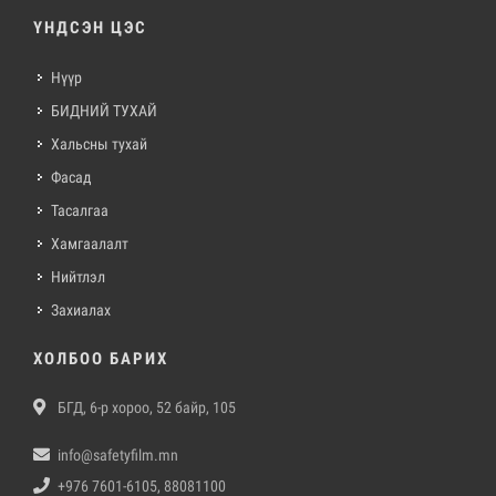
ҮНДСЭН ЦЭС
Нүүр
БИДНИЙ ТУХАЙ
Хальсны тухай
Фасад
Тасалгаа
Хамгаалалт
Нийтлэл
Захиалах
ХОЛБОО БАРИХ
БГД, 6-р хороо, 52 байр, 105
info@safetyfilm.mn
+976 7601-6105, 88081100