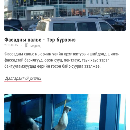
Фасадны хальс - Тэр бүрхэнэ
2018-05-15
Мэдлэг
,
Фассадны хальс нь орчин үеийн архитектурын шийдэлд шилэн
фассадтай барилгууд, орон сууц, пентхаус, таун хаус зэрэг
байгууламжуудад өөрийн гэсэн байр сууриа эзэлжээ.
Дэлгэрэнгүй унших