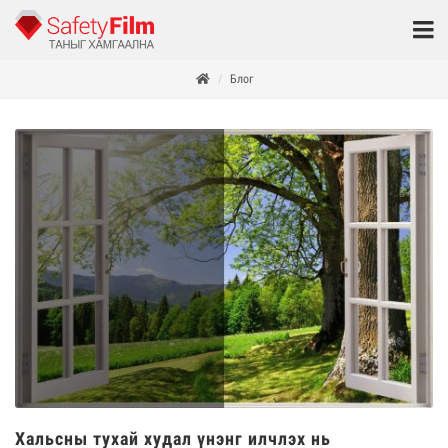
Блог
Хальсны тухай худал үнэнг илчлэх нь