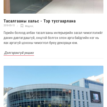
Тасалгааны хальс - Тэр тусгаарлана
2018-05-15
Мэдлэг
,
Гэрийн болоод албан тасалгааны интерьерийн засал чимэглэлийг
дахин давтагдашгүй, онцгой болгох олон арга байдгийн нэг нь
яах аргагүй цонхны чимэглэл буюу декораци юм.
Дэлгэрэнгүй унших