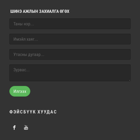
ШИНЭ АЖЛЫН ЗАХИАЛГА ӨГӨХ
Илгээх
ФЭЙСБҮҮК ХУУДАС