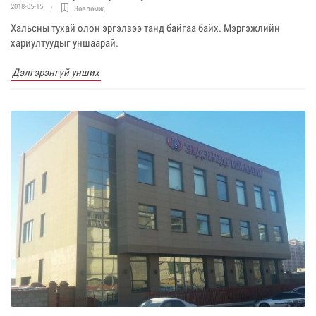
2018-05-15
Зөвлөмж
,
Хальсны тухай олон эргэлзээ танд байгаа байх. Мэргэжлийн
хариултуудыг уншаарай.
Дэлгэрэнгүй унших