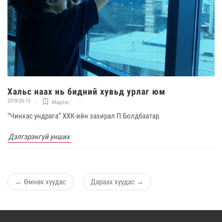
Хальс наах нь бидний хувьд урлаг юм
2018-05-15
Мэдлэг
,
“Чинхас ундрага” ХХК-ийн захирал П.Болдбаатар
Дэлгэрэнгүй унших
←
Өмнөх хуудас
Дараах хуудас
→